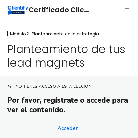
Certificado Clientify
Módulo 3: Planteamiento de la estrategia
Módulo 3: Planteamiento de la
estrategia
Planteamiento de tus
lead magnets
Identificación de tus buyer personas
Configuración del lead scoring
Planteamiento de tus lead magnets
NO TIENES ACCESO A ESTA LECCIÓN
Etapas de tu embudo de ventas (hoja de ruta)
Por favor, regístrate o accede para
ver el contenido.
Trabaja los contactos de tu base de datos actual
Atracción de tráfico por canales online
Acceder
Campañas de Facebook Ads