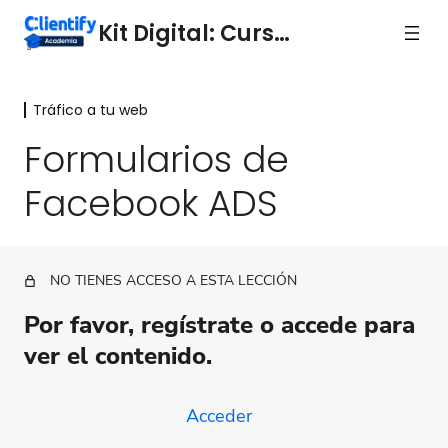
Kit Digital: Curso 5
Tráfico a tu web
Tráfico a tu web
Formularios de
Generación de leads
Facebook ADS
Los tipos de tráfico que necesitas
SEO
NO TIENES ACCESO A ESTA LECCIÓN
Social
Por favor, regístrate o accede para
Formularios de Facebook ADS
ver el contenido.
Cómo analizar el tráfico de GADS y FADS
Acceder