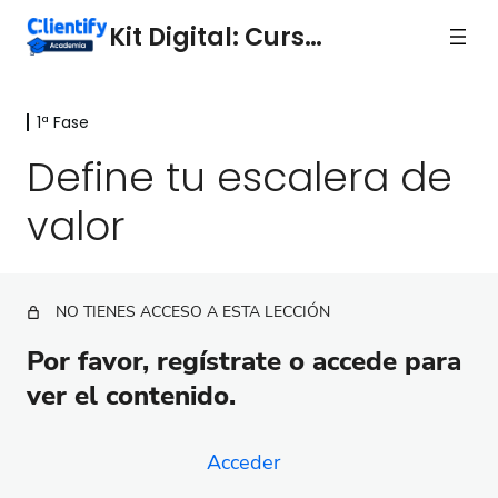
Kit Digital: Curso 2
1ª Fase
1ª Fase
Define tu escalera de
Inbound y la Metodología Clientify
valor
Cómo definir una estrategia de inbound exitosa
Las 7 funcionalidades clave en la plataforma
Clientify
NO TIENES ACCESO A ESTA LECCIÓN
La ficha de contacto en Clientify
Por favor, regístrate o accede para
Define tu propuesta de valor
ver el contenido.
Define tu escalera de valor
Acceder
Cross-selling y Up-selling