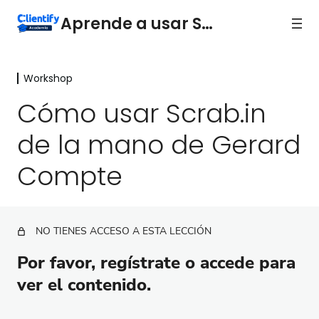
Aprende a usar Scrab.in
Workshop
Módulo
6 lecciones
Cómo usar Scrab.in
Workshop
de la mano de Gerard
Cómo usar Scrab.in de la mano de Gerard
Compte
Compte
NO TIENES ACCESO A ESTA LECCIÓN
Por favor, regístrate o accede para
ver el contenido.