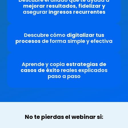
mejorar resultados, fidelizar y
asegurar
ingresos
recurrentes
Descubre cómo
digitalizar tus
procesos
de forma simple y efectiva
Aprende y copia
estrategias de
casos de éxito
reales explicados
paso a paso
No te pierdas el webinar si: