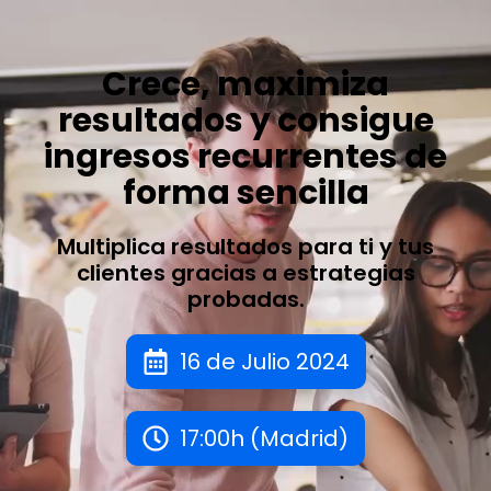
Saltar
al
contenido
Crece, maximiza
resultados y consigue
ingresos recurrentes de
forma sencilla
Multiplica resultados para ti y tus
clientes gracias a estrategias
probadas.
16 de Julio 2024
17:00h (Madrid)