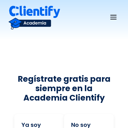
Saltar
al
Me
contenido
Regístrate gratis para
siempre en la
Academia Clientify
Ya soy
No soy