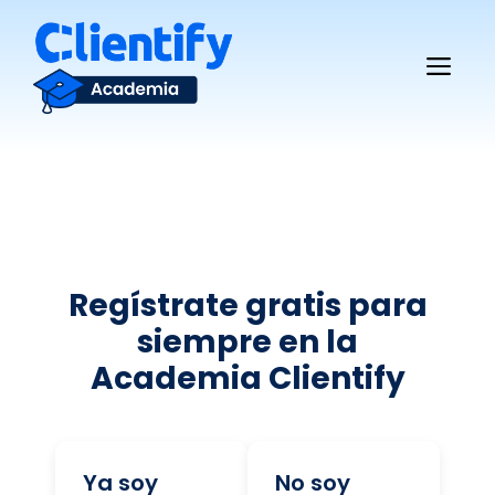
Saltar
al
Me
contenido
Regístrate gratis para
siempre en la
Academia Clientify
Ya soy
No soy