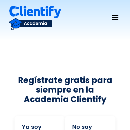
Saltar
al
Me
contenido
Regístrate gratis para
siempre en la
Academia Clientify
Ya soy
No soy