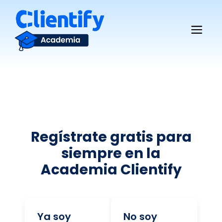
Saltar
al
Me
contenido
Regístrate gratis para
siempre en la
Academia Clientify
Ya soy
No soy