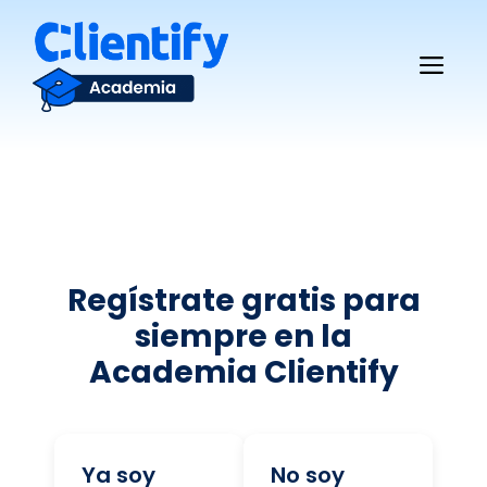
Saltar
al
Me
contenido
Regístrate gratis para
siempre en la
Academia Clientify
Ya soy
No soy