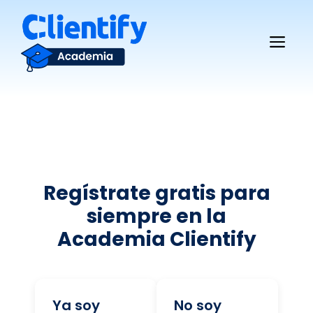
Saltar
al
Me
contenido
Regístrate gratis para
siempre en la
Academia Clientify
Ya soy
No soy