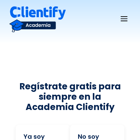
Saltar
al
Me
contenido
Regístrate gratis para
siempre en la
Academia Clientify
Ya soy
No soy