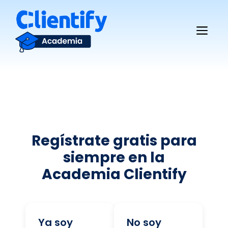
Saltar
al
Me
contenido
Regístrate gratis para
siempre en la
Academia Clientify
Ya soy
No soy