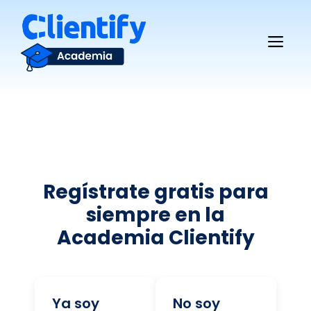
Saltar
al
Me
contenido
Regístrate gratis para
siempre en la
Academia Clientify
Ya soy
No soy