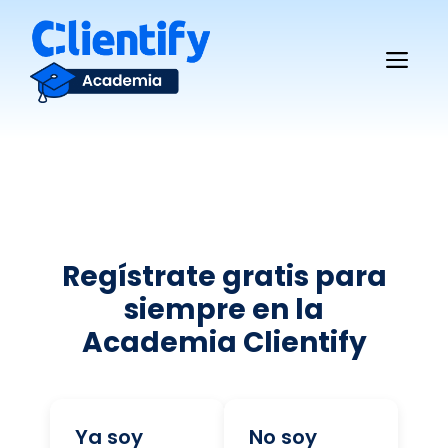
Saltar
al
Me
contenido
Regístrate gratis para
siempre en la
Academia Clientify
Ya soy
No soy