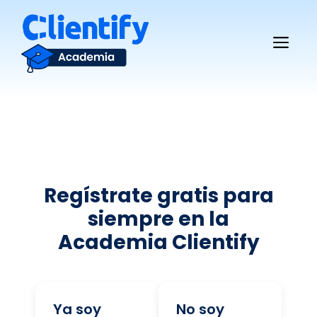
Saltar
al
Me
contenido
Regístrate gratis para
siempre en la
Academia Clientify
Ya soy
No soy