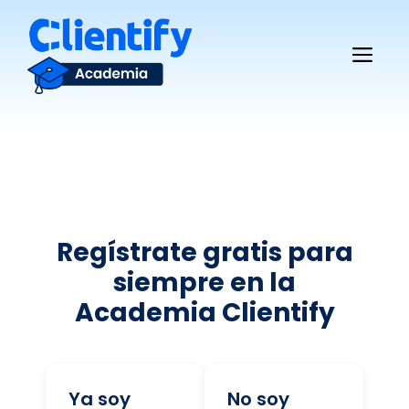
Saltar
al
Me
contenido
Regístrate gratis para
siempre en la
Academia Clientify
Ya soy
No soy