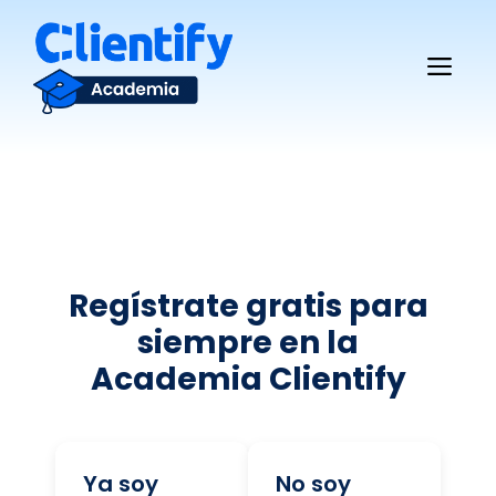
Saltar
al
Me
contenido
Regístrate gratis para
siempre en la
Academia Clientify
Ya soy
No soy