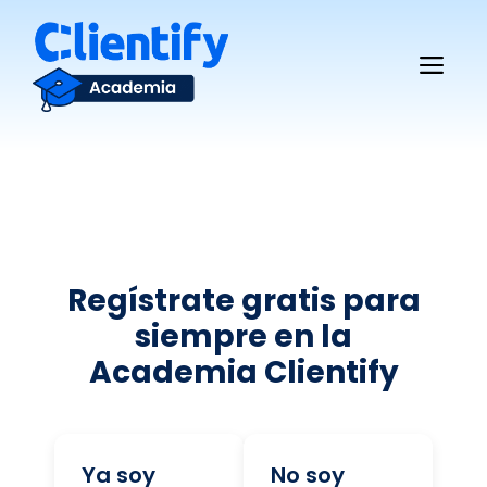
Saltar
al
Me
contenido
Regístrate gratis para
siempre en la
Academia Clientify
Ya soy
No soy