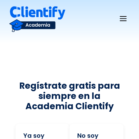
Saltar
al
Me
contenido
Regístrate gratis para
siempre en la
Academia Clientify
Ya soy
No soy