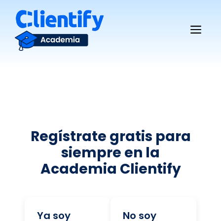
Saltar
al
Me
contenido
Regístrate gratis para
siempre en la
Academia Clientify
Ya soy
No soy