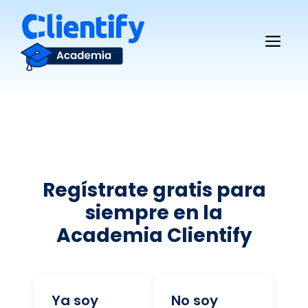
Saltar
al
Me
contenido
Regístrate gratis para
siempre en la
Academia Clientify
Ya soy
No soy