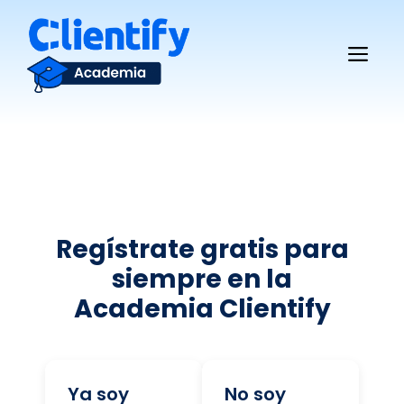
Saltar
al
Me
contenido
Regístrate gratis para
siempre en la
Academia Clientify
Ya soy
No soy