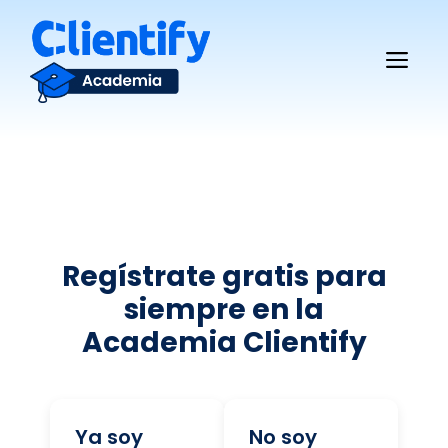
Saltar
al
Me
contenido
Regístrate gratis para
siempre en la
Academia Clientify
Ya soy
No soy