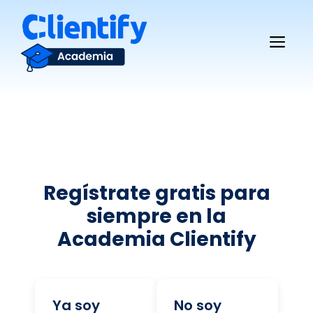
Saltar
al
Me
contenido
Regístrate gratis para
siempre en la
Academia Clientify
Ya soy
No soy