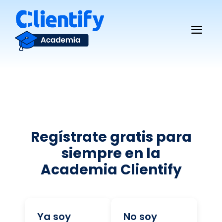
Saltar
al
Me
contenido
Regístrate gratis para
siempre en la
Academia Clientify
Ya soy
No soy