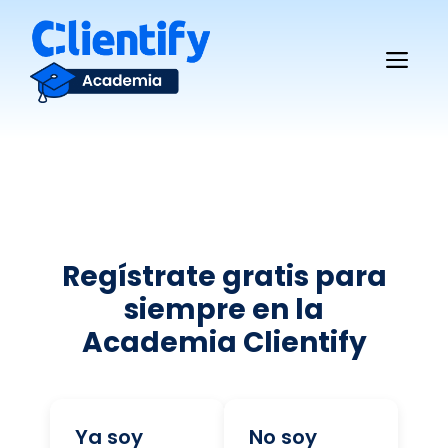
Saltar
al
Me
contenido
Regístrate gratis para
siempre en la
Academia Clientify
Ya soy
No soy