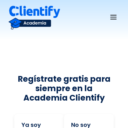
Saltar
al
Me
contenido
Regístrate gratis para
siempre en la
Academia Clientify
Ya soy
No soy