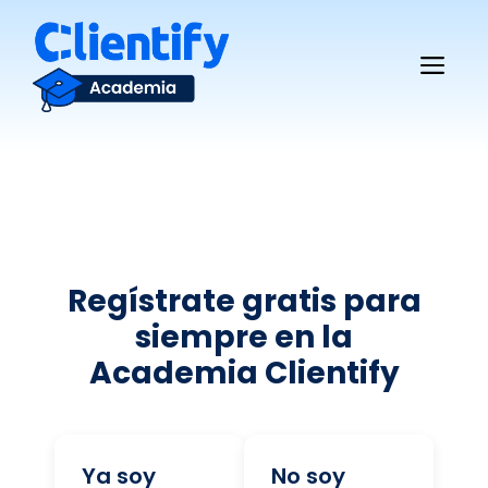
Saltar
al
Me
contenido
Regístrate gratis para
siempre en la
Academia Clientify
Ya soy
No soy