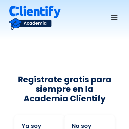
Saltar
al
Me
contenido
Regístrate gratis para
siempre en la
Academia Clientify
Ya soy
No soy