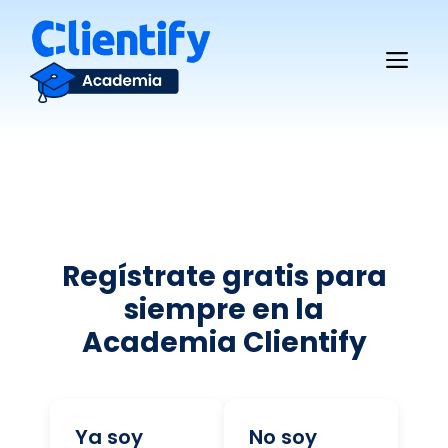
Saltar
al
Me
contenido
Regístrate gratis para
siempre en la
Academia Clientify
Ya soy
No soy