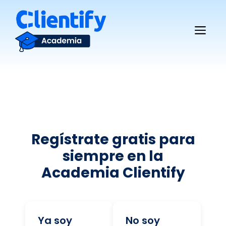
Saltar
al
Me
contenido
Regístrate gratis para
siempre en la
Academia Clientify
Ya soy
No soy