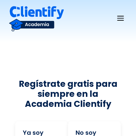
Saltar
al
Me
contenido
Regístrate gratis para
siempre en la
Academia Clientify
Ya soy
No soy