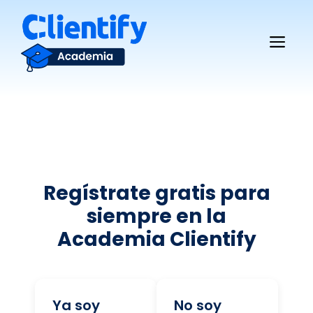
Saltar
al
Me
contenido
Regístrate gratis para
siempre en la
Academia Clientify
Ya soy
No soy