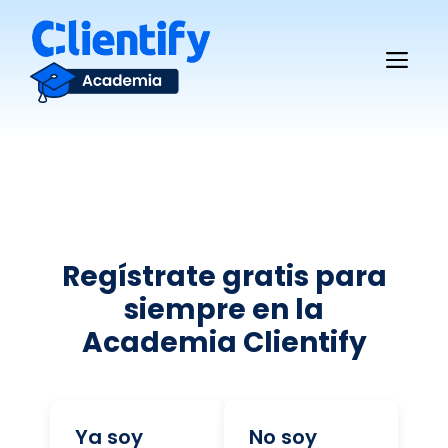
Saltar
al
Me
contenido
Regístrate gratis para
siempre en la
Academia Clientify
Ya soy
No soy