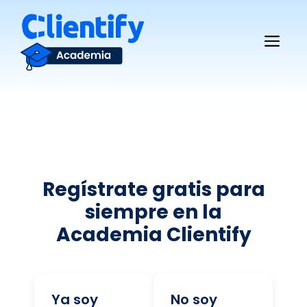
Saltar
al
Me
contenido
Regístrate gratis para
siempre en la
Academia Clientify
Ya soy
No soy