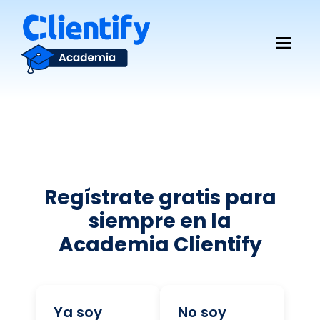
Saltar
al
Me
contenido
Regístrate gratis para
siempre en la
Academia Clientify
Ya soy
No soy