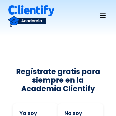
Saltar
al
Me
contenido
Regístrate gratis para
siempre en la
Academia Clientify
Ya soy
No soy