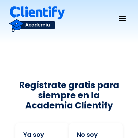
Saltar
al
Me
contenido
Regístrate gratis para
siempre en la
Academia Clientify
Ya soy
No soy