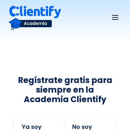
Saltar
al
Me
contenido
Regístrate gratis para
siempre en la
Academia Clientify
Ya soy
No soy