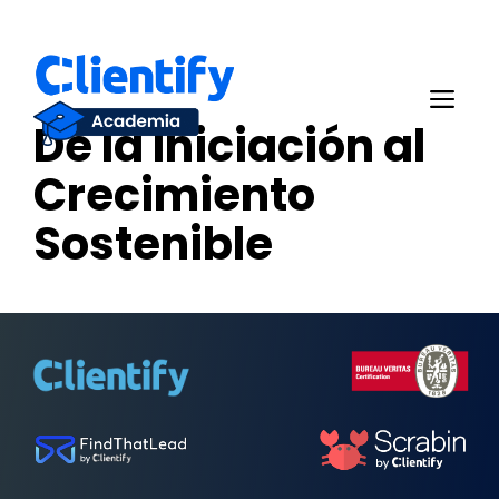
Saltar
al
Me
contenido
De la Iniciación al
Crecimiento
Sostenible