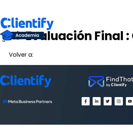
Saltar
al
contenido
✍️ Evaluación Final 
Volver a: