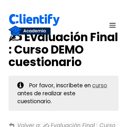
Saltar
al
Me
contenido
✍️ Evaluación Final
: Curso DEMO
cuestionario
Por favor, inscríbete en
curso
antes de realizar este
cuestionario.
Volver a:
✍️ Evaluación Final : Curso